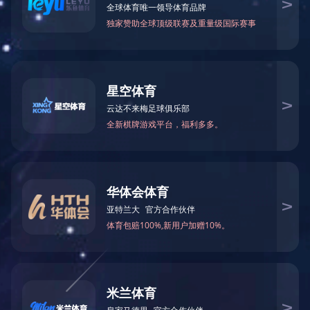
举产生了集团公司新一届党委班
子和党委书记。
了解详情 >
集团公司大兴保障房项
目成立青年突击队
9月5日17时30分，中航建设集
团大兴保障房项目部在项目部办
公楼前举行庄严的“青年突击
队”授旗仪式，宣告中航建设集
团大兴保障房项目“青年突击
了解详情 >
队”成立。...