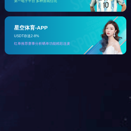
活动在庄严而热烈的气氛中圆满落幕，全体人员合影留
念。
（文/摄 中航建设集团）
下一篇
：
张家湾镇党群工作办公室与集团公司 联合举办“巧手拓印
喜迎国庆”主题活动
上一篇
：
中航建设集团举办通讯员专题培训
投诉建议
在线留言
联系我们