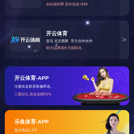
朗诵者用铿锵有力、深情动人的语言，配以音乐、视频
等艺术形式，生动再现了抗战时期的艰苦卓绝和英雄壮
举，深情讴歌了伟大抗战精神，充分展现了中航建设人深
厚的家国情怀和昂扬的精神风貌，赢得了现场及线上观众
的强烈共鸣和热烈掌声。
演出结束后，马晓进总经理为获奖个人及单位颁发奖项
并发表讲话。他表示，我们纪念胜利、缅怀先烈，最重要
的就是继承和弘扬伟大的抗战精神，从中汲取破解难题、
奋勇前行的智慧与力量。当前，我们正处在一个变革与挑
战并存的时代，市场竞争日趋激烈，技术革新加速推进，
越是这个时候，就越需要我们从伟大的抗战精神中获取启
示：要汲取天下兴亡、匹夫有责的爱国情怀，转化为企兴
我荣的责任担当；要学习视死如归、宁死不屈的民族气