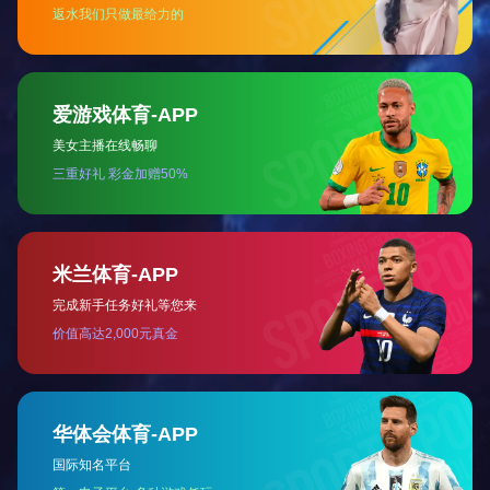
节，锻造坚守底线的职业风骨；要发扬不畏强暴、血战到
底的英雄气概，激发攻坚克难的昂扬锐气；要坚定百折不
挠、坚韧不拔的必胜信念，保持久久为功的战略定力，共
同开创集团公司更加美好的未来。
此次活动不仅是一场文艺汇演，更是一堂深刻的思想教
育课。通过诗歌朗诵的形式，集团进一步引导广大员工增
强爱国热情和使命担当，为企业高质量发展注入强大精神
动力。